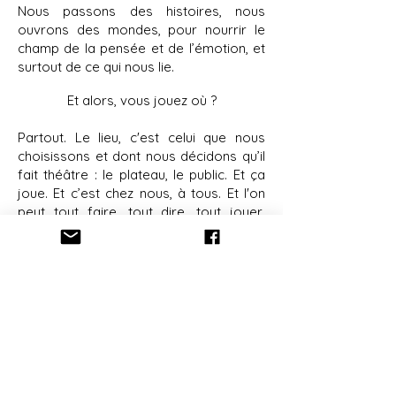
Nous passons des histoires, nous
ouvrons des mondes, pour nourrir le
champ de la pensée et de l’émotion, et
surtout de ce qui nous lie.
Et alors, vous jouez où ?
Partout. Le lieu, c'est celui que nous
choisissons et dont nous décidons qu’il
fait théâtre : le plateau, le public. Et ça
joue. Et c’est chez nous, à tous. Et l'on
peut tout faire, tout dire, tout jouer,
entourés par l'écrin de l'imaginaire.
Et sinon, vous aimez quoi ?
Les gens. Des artistes, un public, et le
dialogue commence. C’est une rencontre,
celle du metteur en scène avec le plateau,
des comédiens avec un texte, des artistes
avec leur public. Les histoires. La matière.
La musique. Les dates de représentation,