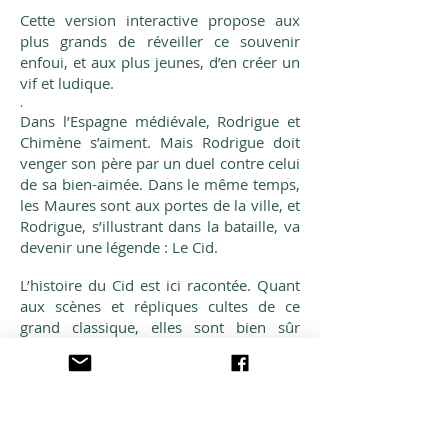
Cette version interactive propose aux
plus grands de réveiller ce souvenir
enfoui, et aux plus jeunes, d’en créer un
vif et ludique.
.
Dans l’Espagne médiévale, Rodrigue et
Chimène s’aiment. Mais Rodrigue doit
venger son père par un duel contre celui
de sa bien-aimée. Dans le même temps,
les Maures sont aux portes de la ville, et
Rodrigue, s’illustrant dans la bataille, va
devenir une légende : Le Cid.
L’histoire du Cid est ici racontée. Quant
aux scènes et répliques cultes de ce
grand classique, elles sont bien sûr
jouées … par les spectateurs !
D’après la tragi-comédie de Pierre Corneille
Adaptation et interprétation : Natacha Alexandre
Regard extérieur : Julien Jamet
> Création le 18 février 2016 à Montauban